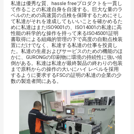
私達は優秀な質、hassle freeプロダクトを一貫し
て作ることの私達自身を自漫する。巨大な量のラ
ベルのための高速質の点検を保障するためにそし
て私達がそれを達成してもいいことを確かめるた
めに私達はまたISO9001の、ISO14001の私達に高
性能の科学的な操作を持って来るISO45001証明
書取得による組織的管理の下で高度の自動点検装
置にだけでなく、私達する私達の仕事を投資し
た。私達の生産およびサービスのための機能のほ
かに、GURONGの印刷物に環境の持続性に強い傾
倒がある。私達は私達が最終製品の終わりの包装
まで原料からの操作の大いにハイ レベルを採用
するように要求するFSCの証明の私達の企業の少
数の製造者間にある。