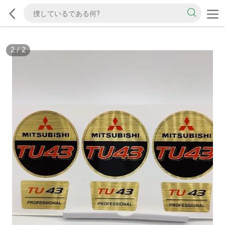
2
/
2