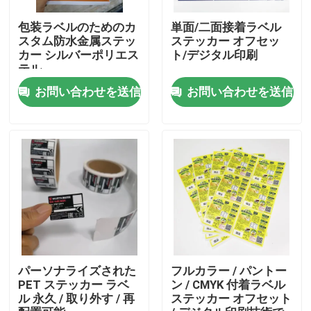
包装ラベルのためのカ
単面/二面接着ラベル
製品
スタム防水金属ステッ
ステッカー オフセッ
カー シルバーポリエス
ト/デジタル印刷
テル
シールのステッカー
お問い合わせを送信
お問い合わせを送信
包装のラベルのステッカー
注文の小売りのラベル
食糧シール
飲料のびんのラベル
パーソナライズされた
フルカラー / パントー
PET ステッカー ラベ
ン / CMYK 付着ラベル
ル 永久 / 取り外す / 再
ステッカー オフセット
防水化粧品のラベル