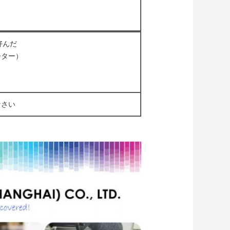
好んだ
ーター）
なさい