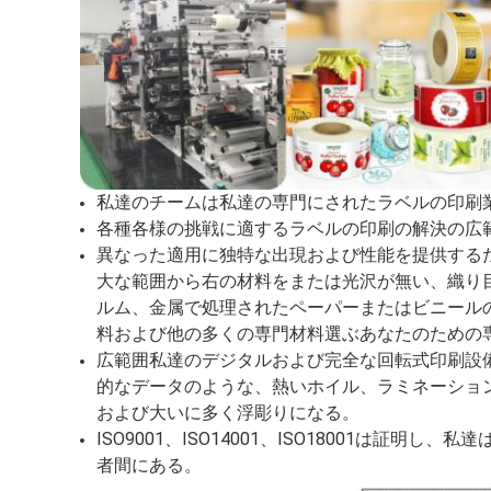
私達のチームは私達の専門にされたラベルの印刷業
各種各様の挑戦に適するラベルの印刷の解決の広
異なった適用に独特な出現および性能を提供する
大な範囲から右の材料をまたは光沢が無い、織り
ルム、金属で処理されたペーパーまたはビニール
料および他の多くの専門材料選ぶあなたのための
広範囲私達のデジタルおよび完全な回転式印刷設
的なデータのような、熱いホイル、ラミネーション、
および大いに多く浮彫りになる。
ISO9001、ISO14001、ISO18001は証明し
者間にある。