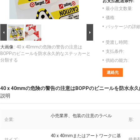
お支払配送条件:
最小注文数量:
価格:
パッケージの詳細
受渡し時間:
大画像 :
40 x 40mmの危険の警告の注意は
支払条件:
BOPPのビニールを防水永久的なステッカーと
分類する
供給の能力:
連絡先
40 x 40mmの危険の警告の注意はBOPPのビニールを防水
説明
小売業界、包装の注意のラベル
企業:
形:
40 x 40mmまたはアートワークに基
サイズ:
接着剤