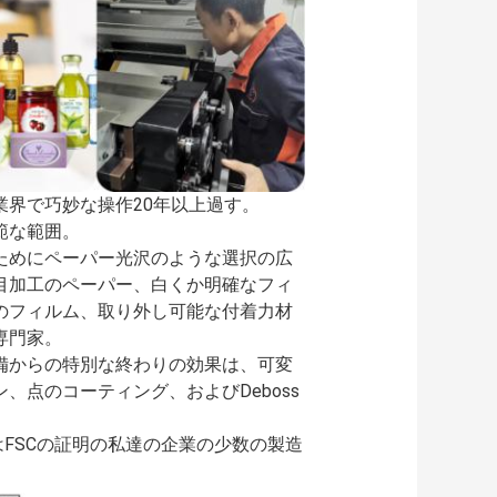
界で巧妙な操作20年以上過す。
範な範囲。
ためにペーパー光沢のような選択の広
目加工のペーパー、白くか明確なフィ
のフィルム、取り外し可能な付着力材
専門家。
備からの特別な終わりの効果は、可変
点のコーティング、およびDeboss
、私達はFSCの証明の私達の企業の少数の製造