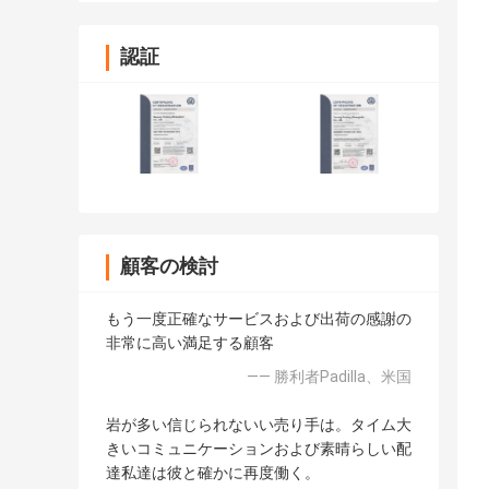
認証
顧客の検討
もう一度正確なサービスおよび出荷の感謝の
非常に高い満足する顧客
—— 勝利者Padilla、米国
岩が多い信じられないい売り手は。タイム大
きいコミュニケーションおよび素晴らしい配
達私達は彼と確かに再度働く。