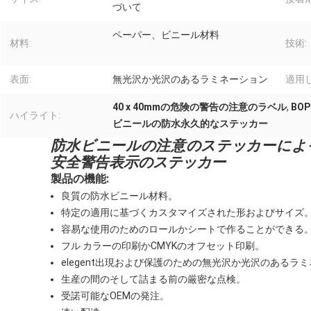
づいて
ペーパー、ビニール材料
材料:
技術:
表面:
無光沢か光沢のあるラミネーション
適用
40 x 40mmの危険の警告の注意のラベル
,
BO
ハイライト:
ビニールの防水永久的なステッカー
防水ビニールの注意のステッカーによ
安全警告表示のステッカー
製品の機能:
良質の防水ビニール材料。
特定の適用に基づくカスタマイズされた形およびサイズ
容易な使用のためのロールかシートで作ることができる
フル カラーの印刷かCMYKのオフセット印刷。
elegent出現および保護のための無光沢か光沢のあるラ
生産の間のそして詰まる前の厳密な点検。
受諾可能なOEMの発注。