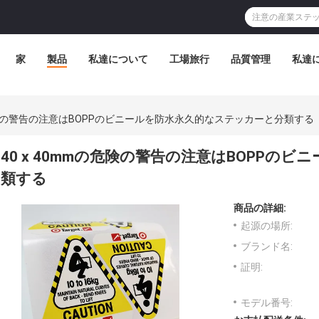
家
製品
私達について
工場旅行
品質管理
私達
の危険の警告の注意はBOPPのビニールを防水永久的なステッカーと分類する
40 x 40mmの危険の警告の注意はBOPPの
類する
商品の詳細:
起源の場所:
ブランド名:
証明:
モデル番号: