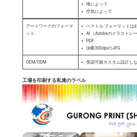
海によって
空気によって
アートワークのフォーマ
ベクトル フォーマットは
ット
AI （Adobeのイラストレ
PDF
決断300dpiのJPG
OEM/ODM
受諾可能カスタム設計し
工場を印刷する私達のラベル