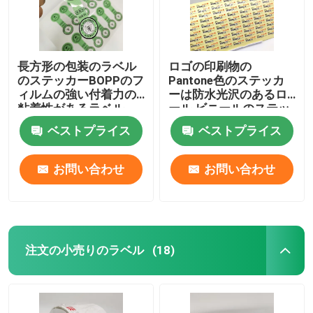
長方形の包装のラベル
ロゴの印刷物の
のステッカーBOPPのフ
Pantone色のステッカ
ィルムの強い付着力の
ーは防水光沢のあるロ
粘着性があるラベル
ール ビニールのステッ
カーをカスタマイズし
ベストプライス
ベストプライス
た
お問い合わせ
お問い合わせ
家
注文の小売りのラベル
(18)
製品
私達について