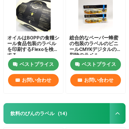
注文の小売りのラベル
食糧シール
オイルはBOPPの食糧シ
総合的なペーパー蜂蜜
ール食品包装のラベル
の包装のラベルのビニ
を印刷するFlexoを検査
ールCMYKデジタルの印
飲料のびんのラベル
する
刷物のラベル
ベストプライス
ベストプライス
防水化粧品のラベル
お問い合わせ
お問い合わせ
薬剤のラベルの印刷
付着力のワインのラベル
飲料のびんのラベル
(14)
化学製品のラベル