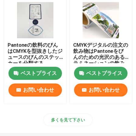
世帯の要素のラベル
警告表示のステッカー
Pantoneの飲料のびん
CMYKデジタルの注文の
はCMYKを型抜きしたジ
飲み物はPantoneをび
反偽造のラベル
ュースのびんのステッ
んのための光沢のある
カーを分類する
ラミネーションの飲み
物のラベルと分類する
可変的なデータは印刷を分類する
ベストプライス
ベストプライス
お問い合わせ
お問い合わせ
3Dエポキシのステッカー
注文の型抜きされたステッカー
多くを見て下さい
膨脹可能な修理パッチ