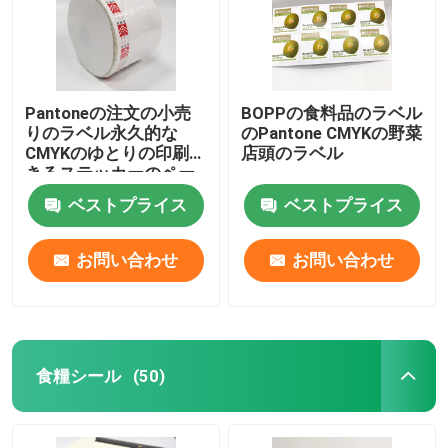
工場旅行
Pantoneの注文の小売
BOPPの食料品のラベル
品質管理
りのラベル永久的な
のPantone CMYKの野菜
CMYKのゆとりの印刷で
店頭のラベル
きるステッカーのペー
私達に連絡しなさい
パー
ベストプライス
ベストプライス
ニュース
お問い合わせ
お問い合わせ
場合
シールのステッカー
食糧シール
(50)
包装のラベルのステッカー